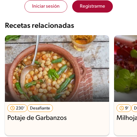
Iniciar sesión
Registrarme
Recetas relacionadas
230'
Desafiante
9'
D
Potaje de Garbanzos
Milhoj