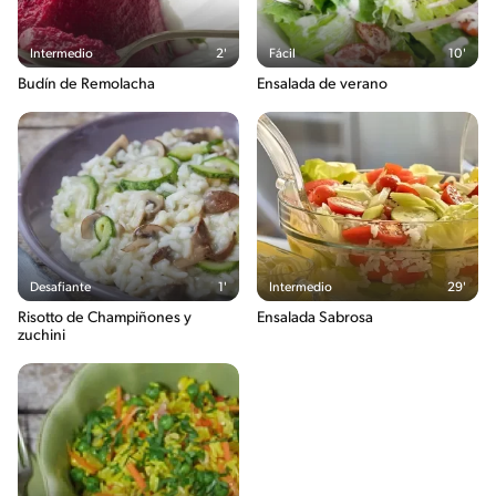
Intermedio
2'
Fácil
10'
Budín de Remolacha
Ensalada de verano
Desafiante
1'
Intermedio
29'
Risotto de Champiñones y
Ensalada Sabrosa
zuchini