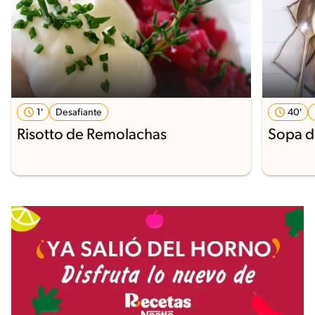
1'
Desafiante
40'
Risotto de Remolachas
Sopa d