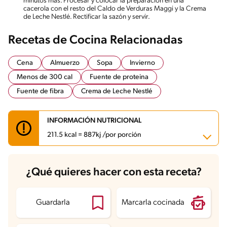
minutos más. Procesar y colocar la preparación en una
cacerola con el resto del Caldo de Verduras Maggi y la Crema
de Leche Nestlé. Rectificar la sazón y servir.
Recetas de Cocina Relacionadas
Cena
Almuerzo
Sopa
Invierno
Menos de 300 cal
Fuente de proteina
Fuente de fibra
Crema de Leche Nestlé
INFORMACIÓN NUTRICIONAL
211.5 kcal = 887kj /por porción
Carbohidratos
12.6 g
¿Qué quieres hacer con esta receta?
Energía
211.5 kcal
Grasas
14.8 g
Fibra
3.6 g
Proteína
6.7 g
Guardarla
Marcarla cocinada
Grasas saturadas
7.8 g
Sodio
313 mg