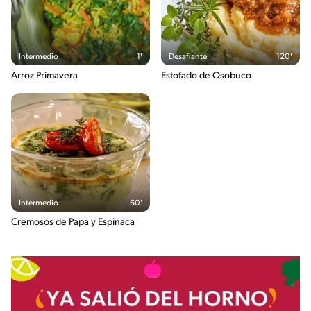
Intermedio
1'
Desafiante
120'
Arroz Primavera
Estofado de Osobuco
Intermedio
60'
Cremosos de Papa y Espinaca