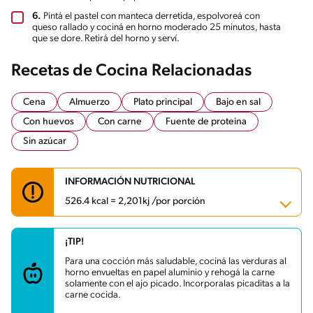
6.
Pintá el pastel con manteca derretida, espolvoreá con
queso rallado y cociná en horno moderado 25 minutos, hasta
que se dore. Retirá del horno y serví.
Recetas de Cocina Relacionadas
Cena
Almuerzo
Plato principal
Bajo en sal
Con huevos
Con carne
Fuente de proteina
Sin azúcar
INFORMACIÓN NUTRICIONAL
526.4 kcal = 2,201kj /por porción
¡TIP!
Carbohidratos
31.2 g
Energía
526.4 kcal
Para una cocción más saludable, cociná las verduras al
Grasas
19.9 g
horno envueltas en papel aluminio y rehogá la carne
Fibra
2.6 g
solamente con el ajo picado. Incorporalas picaditas a la
Proteína
24.7 g
carne cocida.
Grasas saturadas
8.3 g