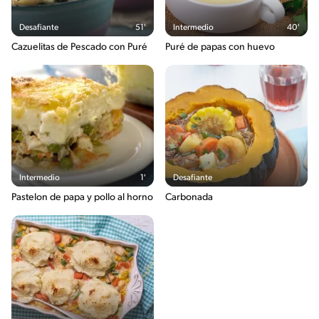
Desafiante
51'
Intermedio
40'
Cazuelitas de Pescado con Puré
Puré de papas con huevo
Intermedio
1'
Desafiante
Pastelon de papa y pollo al horno
Carbonada