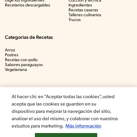
Elige los ingredientes
Cocción y técnica
Recetarios descargables
Ingredientes
Recetas caseras
Talleres culinarios
Trucos
Categorias de Recetas
Arroz
Postres
Recetas con pollo
Sabores paraguayos
Vegetariana
Al hacer clic en “Aceptar todas las cookies”, usted
acepta que las cookies se guarden en su
dispositivo para mejorar la navegación del sitio,
analizar el uso del mismo, y colaborar con nuestros
estudios para marketing.
Más información
©2022, Nestlé. Marcas registradas por Société dels Produits Nestlé,
S.A. Vevey (Suiza)