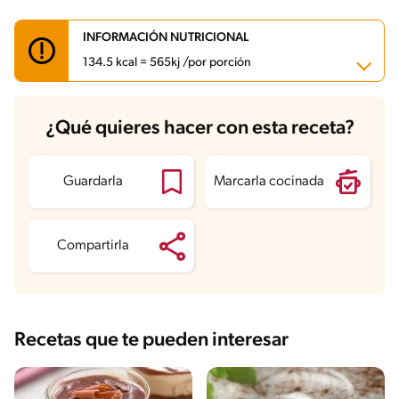
INFORMACIÓN NUTRICIONAL
134.5 kcal = 565kj /por porción
Carbohidratos
13 g
¿Qué quieres hacer con esta receta?
Energía
134.5 kcal
Grasas
8.1 g
Fibra
0.2 g
Proteína
2.1 g
Guardarla
Marcarla cocinada
Grasas saturadas
4.5 g
Sodio
45.4 mg
Azúcares
8 g
Compartirla
Recetas que te pueden interesar