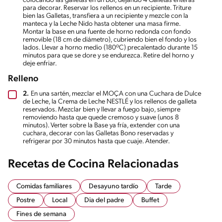
colocando las galletas en un bol, dejando 4 Galletas enteras
para decorar. Reservar los rellenos en un recipiente. Triture
bien las Galletas, transfiera a un recipiente y mezcle con la
manteca y la Leche Nido hasta obtener una masa firme.
Montar la base en una fuente de horno redonda con fondo
removible (18 cm de diámetro), cubriendo bien el fondo y los
lados. Llevar a horno medio (180ºC) precalentado durante 15
minutos para que se dore y se endurezca. Retire del horno y
deje enfriar.
Relleno
2.
En una sartén, mezclar el MOÇA con una Cuchara de Dulce
de Leche, la Crema de Leche NESTLÉ y los rellenos de galleta
reservados. Mezclar bien y llevar a fuego bajo, siempre
removiendo hasta que quede cremoso y suave (unos 8
minutos). Verter sobre la Base ya fría, extender con una
cuchara, decorar con las Galletas Bono reservadas y
refrigerar por 30 minutos hasta que cuaje. Atender.
Recetas de Cocina Relacionadas
Comidas familiares
Desayuno tardío
Tarde
Postre
Local
Dia del padre
Buffet
Fines de semana