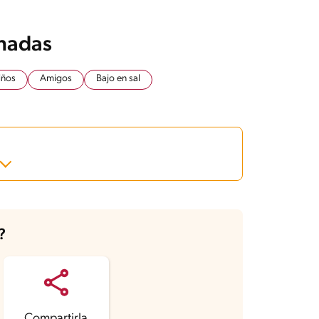
onadas
iños
Amigos
Bajo en sal
?
Compartirla