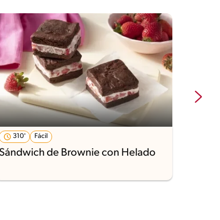
310'
Fácil
30'
Sándwich de Brownie con Helado
Cocad
y top