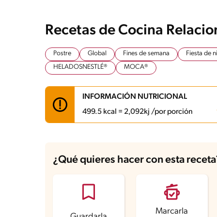
Recetas de Cocina Relaci
Postre
Global
Fines de semana
Fiesta de n
HELADOSNESTLÉ®
MOCA®
INFORMACIÓN NUTRICIONAL
499.5 kcal = 2,092kj /por porción
Carbohidratos
58.9 g
Energía
499.5 kcal
¿Qué quieres hacer con esta receta
Grasas
25.5 g
Proteína
7 g
Grasas saturadas
15.8 g
Sodio
168.9 mg
Azúcares
33.6 g
Marcarla
Guardarla