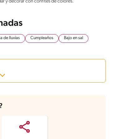
ar y decorar con confites de colores.
onadas
 de lluvias
Cumpleaños
Bajo en sal
?