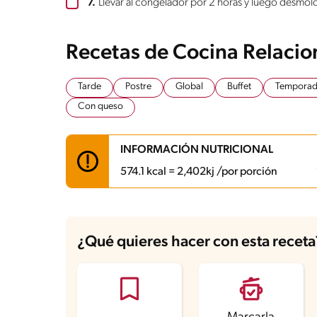
7.
Llevar al congelador por 2 horas y luego desmold
Recetas de Cocina Relaci
Tarde
Postre
Global
Buffet
Temporada
Con queso
INFORMACIÓN NUTRICIONAL
574.1 kcal = 2,402kj /por porción
Carbohidratos
54.9 g
Energía
574.1 kcal
¿Qué quieres hacer con esta receta
Grasas
29.8 g
Fibra
1 g
Proteína
14 g
Grasas saturadas
17 g
Sodio
469.8 mg
Azúcares
48.1 g