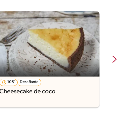
105'
Desafiante
Fácil
Cheesecake de coco
Postr