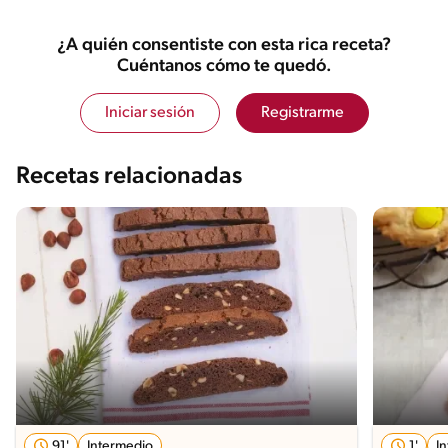
¿A quién consentiste con esta rica receta?
Cuéntanos cómo te quedó.
Iniciar sesión
Registrarme
Recetas relacionadas
91'
Intermedio
1'
I