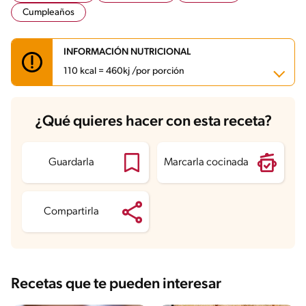
Cumpleaños
INFORMACIÓN NUTRICIONAL
110 kcal = 460kj /por porción
Carbohidratos
7.8 g
¿Qué quieres hacer con esta receta?
Energía
110 kcal
Grasas
5.5 g
Fibra
0.8 g
Proteína
2.1 g
Guardarla
Marcarla cocinada
Grasas saturadas
2.5 g
Sodio
27.9 mg
Azúcares
8.4 g
Compartirla
Recetas que te pueden interesar