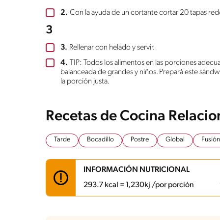
2.
Con la ayuda de un cortante cortar 20 tapas redo
3
3.
Rellenar con helado y servir.
4.
TIP: Todos los alimentos en las porciones adec
balanceada de grandes y niños. Prepará este sándwi
la porción justa.
Recetas de Cocina Relaci
Tarde
Bocadillo
Postre
Global
Fusión
INFORMACIÓN NUTRICIONAL
293.7 kcal = 1,230kj /por porción
Carbohidratos
39.2 g