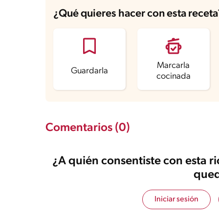
Energía
293.7 kcal
¿Qué quieres hacer con esta receta
Grasas
13.5 g
Fibra
1.8 g
Proteína
4.4 g
Grasas saturadas
8.4 g
Sodio
120.6 mg
Azúcares
31.6 g
Marcarla
Guardarla
cocinada
Comentarios (0)
¿A quién consentiste con esta r
qued
Iniciar sesión