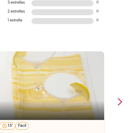
3 estrellas
0
2 estrellas
0
1 estrella
0
15'
Fácil
310