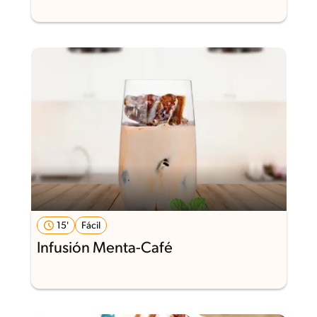
15'
Fácil
Infusión Menta-Café