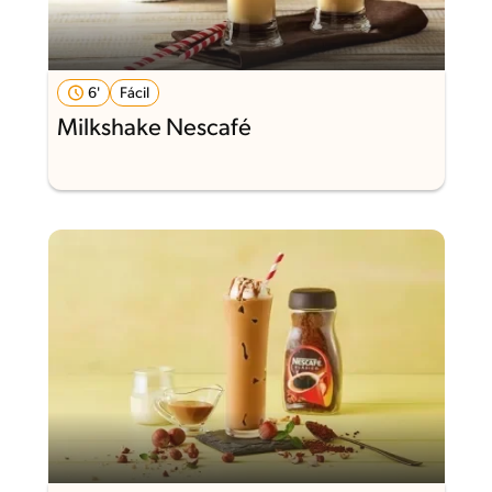
6'
Fácil
Milkshake Nescafé