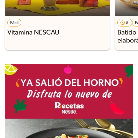
Fácil
5'
F
Vitamina NESCAU
Batido
elabo