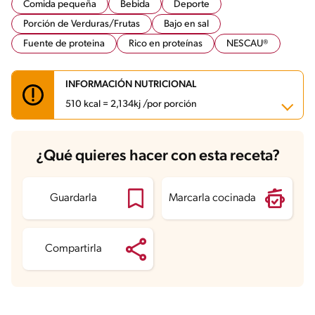
Comida pequeña
Bebida
Deporte
Porción de Verduras/Frutas
Bajo en sal
Fuente de proteina
Rico en proteínas
NESCAU®
INFORMACIÓN NUTRICIONAL
510 kcal = 2,134kj /por porción
Carbohidratos
62.1 g
¿Qué quieres hacer con esta receta?
Energía
510 kcal
Grasas
15.3 g
Fibra
4.7 g
Proteína
38.3 g
Guardarla
Marcarla cocinada
Grasas saturadas
4.8 g
Sodio
359.8 mg
Azúcares
32.8 g
Compartirla