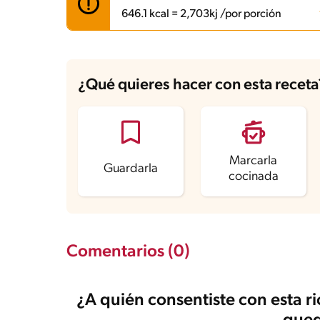
646.1 kcal = 2,703kj /por porción
Carbohidratos
62.9 g
Energía
646.1 kcal
¿Qué quieres hacer con esta receta
Grasas
27.2 g
Fibra
2.8 g
Proteína
7.4 g
Grasas saturadas
16.6 g
Sodio
89.6 mg
Azúcares
59.6 g
Marcarla
Guardarla
cocinada
Comentarios (0)
¿A quién consentiste con esta r