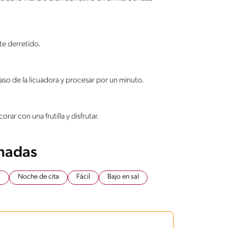
te derretido.
vaso de la licuadora y procesar por un minuto.
rar con una frutilla y disfrutar.
onadas
s
Noche de cita
Fácil
Bajo en sal