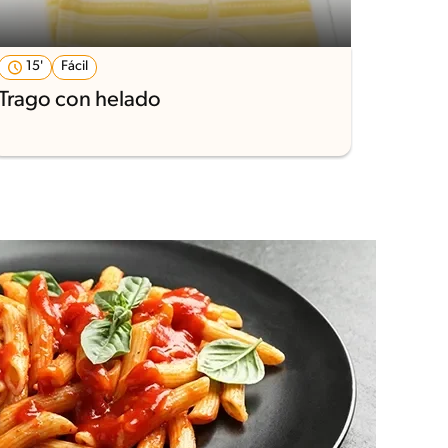
15'
Fácil
55'
Trago con helado
Fanta