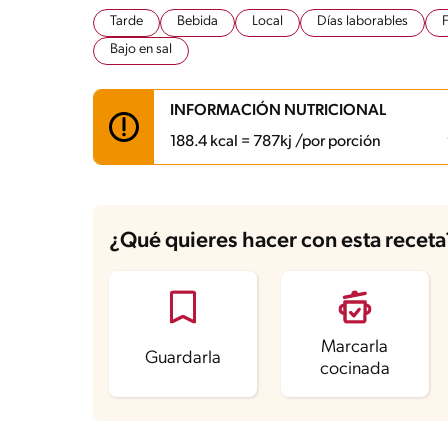
Tarde
Bebida
Local
Días laborables
F
Bajo en sal
INFORMACIÓN NUTRICIONAL
188.4 kcal = 787kj /por porción
Carbohidratos
18.1 g
Energía
188.4 kcal
¿Qué quieres hacer con esta receta
Grasas
10.6 g
Fibra
0.9 g
Proteína
4.7 g
Grasas saturadas
6.7 g
Sodio
86.6 mg
Azúcares
16.9 g
Marcarla
Guardarla
cocinada