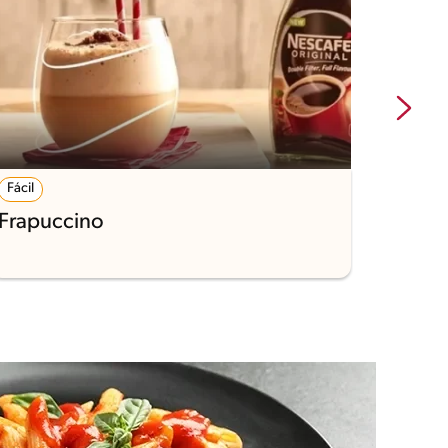
Fácil
5'
Frapuccino
Café 