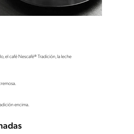
elo, el café Nescafé® Tradición, la leche
 cremosa.
adición encima.
onadas