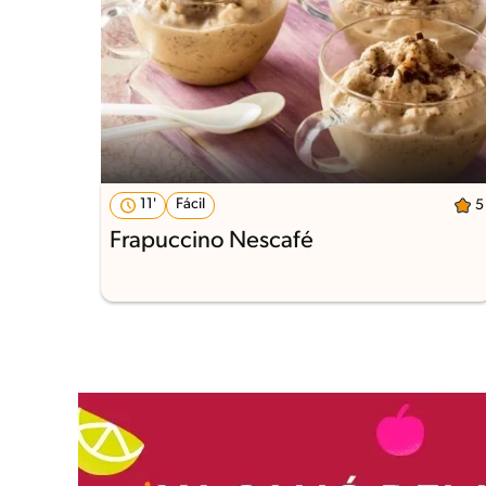
11'
Fácil
5
Frapuccino Nescafé