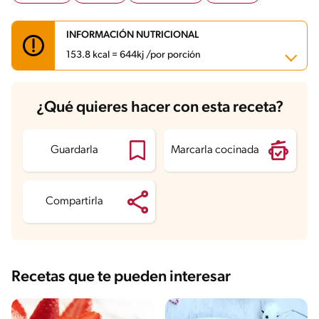
INFORMACIÓN NUTRICIONAL
153.8 kcal = 644kj /por porción
Carbohidratos
1.8 g
¿Qué quieres hacer con esta receta?
Energía
153.8 kcal
Grasas
8.6 g
Fibra
0.3 g
Proteína
17.3 g
Guardarla
Marcarla cocinada
Grasas saturadas
3.3 g
Sodio
257.5 mg
Azúcares
0.6 g
Compartirla
Recetas que te pueden interesar