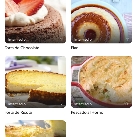
Intermedio
1'
Intermedio
1'
Torta de Chocolate
Flan
Intermedio
6'
Intermedio
30'
Torta de Ricota
Pescado al Horno