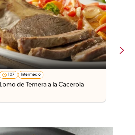
107'
Intermedio
1'
Lomo de Ternera a la Cacerola
Carn