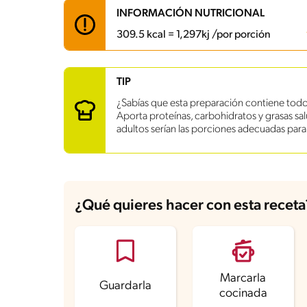
INFORMACIÓN NUTRICIONAL
309.5 kcal = 1,297kj /por porción
Carbohidratos
22.8 g
TIP
Energía
309.5 kcal
¿Sabías que esta preparación contiene todo
Grasas
16.1 g
Aporta proteínas, carbohidratos y grasas salu
Fibra
2.9 g
adultos serían las porciones adecuadas para d
Proteína
17 g
Grasas saturadas
5.9 g
Sodio
841.5 mg
Azúcares
2.1 g
¿Qué quieres hacer con esta receta
Marcarla
Guardarla
cocinada