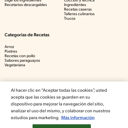
Elige los ingredientes
Cocción y técnica
Recetarios descargables
Ingredientes
Recetas caseras
Talleres culinarios
Trucos
Categorias de Recetas
Arroz
Postres
Recetas con pollo
Sabores paraguayos
Vegetariana
Al hacer clic en “Aceptar todas las cookies”, usted
acepta que las cookies se guarden en su
dispositivo para mejorar la navegación del sitio,
analizar el uso del mismo, y colaborar con nuestros
estudios para marketing.
Más información
©2022, Nestlé. Marcas registradas por Société dels Produits Nestlé,
S.A. Vevey (Suiza)