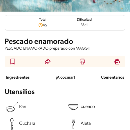
Total
Dificultad
Fácil
45
Pescado enamorado
PESCADO ENAMORADO preparado con MAGGI!
Ingredientes
¡A cocinar!
Comentarios
Utensílios
Pan
cuenco
Cuchara
Aleta