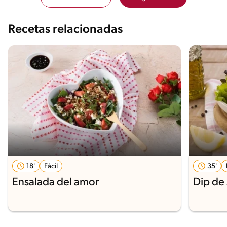
Recetas relacionadas
18'
Fácil
35'
Ensalada del amor
Dip de