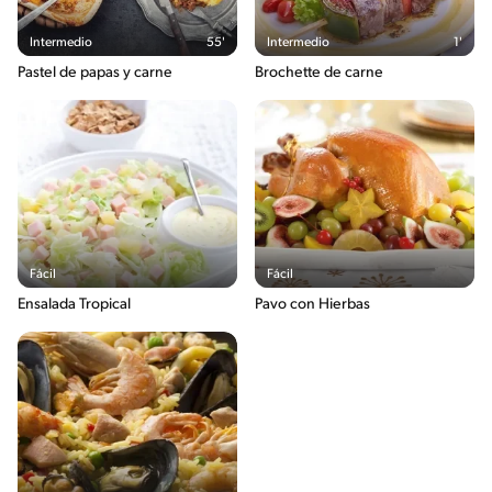
Intermedio
55'
Intermedio
1'
Pastel de papas y carne
Brochette de carne
Fácil
Fácil
Ensalada Tropical
Pavo con Hierbas