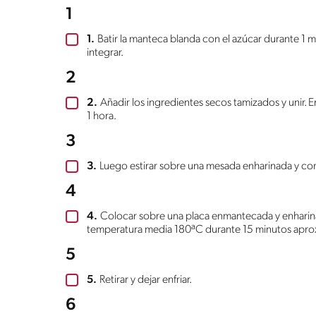
1
1.
Batir la manteca blanda con el azúcar durante 1 mi
integrar.
2
2.
Añadir los ingredientes secos tamizados y unir. En
1 hora.
3
3.
Luego estirar sobre una mesada enharinada y corta
4
4.
Colocar sobre una placa enmantecada y enharin
temperatura media 180ªC durante 15 minutos apr
5
5.
Retirar y dejar enfriar.
6