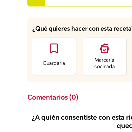
Grasas saturadas
2.7 g
Sodio
3 mg
Azúcares
6.1 g
¿Qué quieres hacer con esta receta
Marcarla
Guardarla
cocinada
Comentarios (0)
¿A quién consentiste con esta r
qued