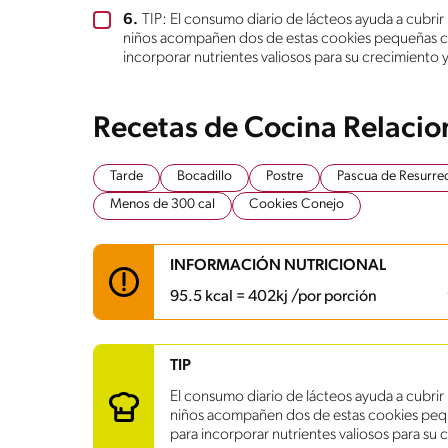
6.
TIP: El consumo diario de lácteos ayuda a cubrir
niños acompañen dos de estas cookies pequeñas c
incorporar nutrientes valiosos para su crecimiento y
Recetas de Cocina Relaci
Tarde
Bocadillo
Postre
Pascua de Resurre
Menos de 300 cal
Cookies Conejo
INFORMACIÓN NUTRICIONAL
95.5 kcal = 402kj /por porción
Carbohidratos
7.3 g
TIP
Energía
95.5 kcal
El consumo diario de lácteos ayuda a cubrir 
Grasas
4.4 g
niños acompañen dos de estas cookies peq
Fibra
0.5 g
para incorporar nutrientes valiosos para su 
Proteína
1.7 g