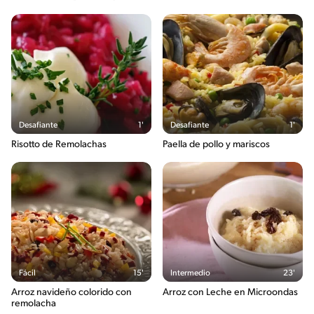
Desafiante
1'
Desafiante
1'
Risotto de Remolachas
Paella de pollo y mariscos
Fácil
15'
Intermedio
23'
Arroz navideño colorido con
Arroz con Leche en Microondas
remolacha