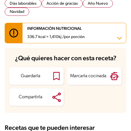
Días laborables
Acción de gracias
Año Nuevo
Navidad
INFORMACIÓN NUTRICIONAL
336.7 kcal = 1,410kj /por porción
Carbohidratos
67.7 g
¿Qué quieres hacer con esta receta?
Energía
336.7 kcal
Grasas
4.7 g
Fibra
2.7 g
Proteína
5.8 g
Guardarla
Marcarla cocinada
Grasas saturadas
0.7 g
Sodio
592.7 mg
Azúcares
12.1 g
Compartirla
Recetas que te pueden interesar