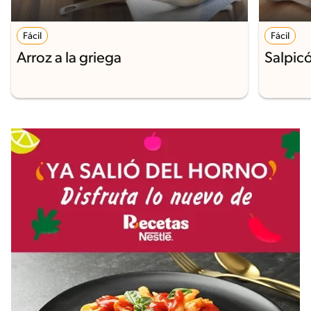
Fácil
Fácil
Arroz a la griega
Salpic