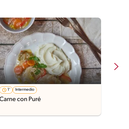
1'
Intermedio
Desafi
Carne con Puré
Guiso