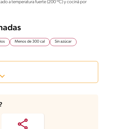
ntado a temperatura fuerte (200 ºC) y cociná por
onadas
ños
Menos de 300 cal
Sin azúcar
?