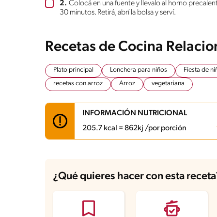
2.
Colocá en una fuente y llevalo al horno precale
30 minutos. Retirá, abrí la bolsa y serví.
Recetas de Cocina Relaci
Plato principal
Lonchera para niños
Fiesta de ni
recetas con arroz
Arroz
vegetariana
INFORMACIÓN NUTRICIONAL
205.7 kcal = 862kj /por porción
Carbohidratos
27.7 g
Energía
205.7 kcal
¿Qué quieres hacer con esta receta
Grasas
8.2 g
Fibra
2.5 g
Proteína
4.9 g
Grasas saturadas
5.1 g
Sodio
280 mg