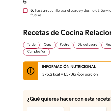
6
6.
Pasá un cuchillo por el borde y desmoldá. Servi
frutillas.
Recetas de Cocina Relaci
Tarde
Cena
Postre
Dia del padre
Fin
Cumpleaños
INFORMACIÓN NUTRICIONAL
376.2 kcal = 1,573kj /por porción
Carbohidratos
45.2 g
Energía
376.2 kcal
¿Qué quieres hacer con esta receta
Grasas
17.2 g
Fibra
3.1 g
Proteína
7.7 g