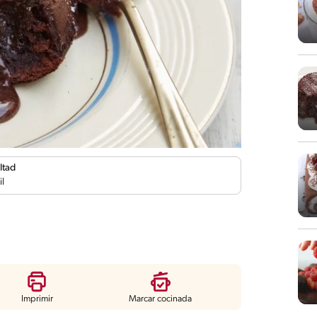
ltad
il
Imprimir
Marcar cocinada