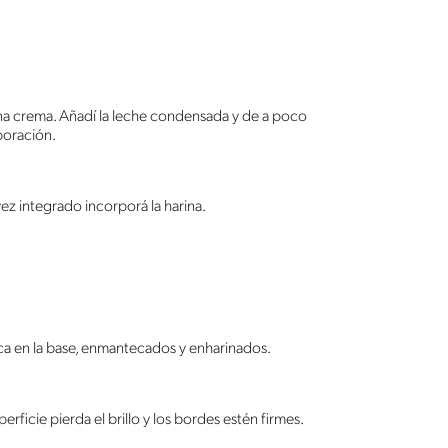
na crema. Añadí la leche condensada y de a poco
poración.
vez integrado incorporá la harina.
a en la base, enmantecados y enharinados.
rficie pierda el brillo y los bordes estén firmes.