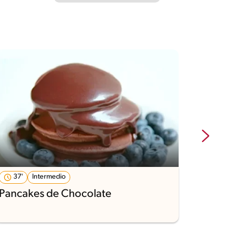
37'
Intermedio
1'
Pancakes de Chocolate
Torta