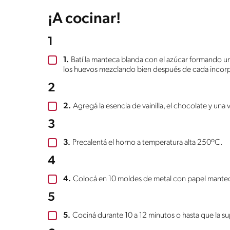
¡A cocinar!
1
1.
Batí la manteca blanda con el azúcar formando u
los huevos mezclando bien después de cada incor
2
2.
Agregá la esencia de vainilla, el chocolate y una 
3
3.
Precalentá el horno a temperatura alta 250ºC.
4
4.
Colocá en 10 moldes de metal con papel mantec
5
5.
Cociná durante 10 a 12 minutos o hasta que la supe