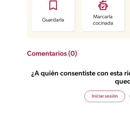
Grasas saturadas
9.5 g
Sodio
66.6 mg
Azúcares
47.2 g
Marcarla
Guardarla
cocinada
Comentarios (0)
¿A quién consentiste con esta r
qued
Iniciar sesión