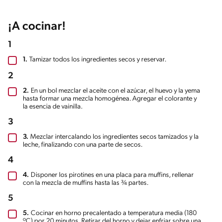
¡A cocinar!
1
1.
Tamizar todos los ingredientes secos y reservar.
2
2.
En un bol mezclar el aceite con el azúcar, el huevo y la yema
hasta formar una mezcla homogénea. Agregar el colorante y
la esencia de vainilla.
3
3.
Mezclar intercalando los ingredientes secos tamizados y la
leche, finalizando con una parte de secos.
4
4.
Disponer los pirotines en una placa para muffins, rellenar
con la mezcla de muffins hasta las ¾ partes.
5
5.
Cocinar en horno precalentado a temperatura media (180
ºC) por 20 minutos. Retirar del horno y dejar enfriar sobre una