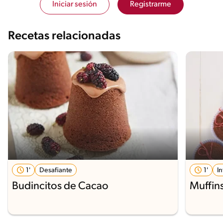
Iniciar sesión
Registrarme
Recetas relacionadas
1'
Desafiante
1'
I
Budincitos de Cacao
Muffin