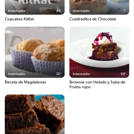
Intermedio
45'
Intermedio
1'
Cupcakes KitKat
Cuadraditos de Chocolate
Intermedio
30'
Intermedio
69'
Receta de Magdalenas
Brownie con Helado y Salsa de
Frutos rojos