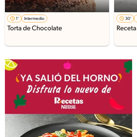
1'
Intermedio
30'
Torta de Chocolate
Receta