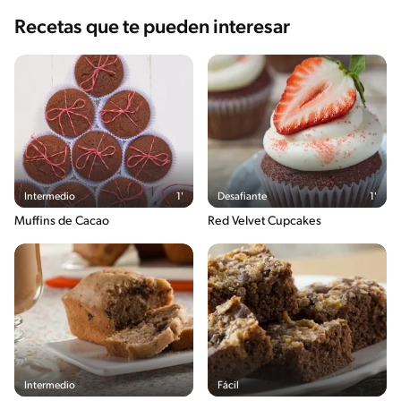
Recetas que te pueden interesar
Intermedio
1'
Desafiante
1'
Muffins de Cacao
Red Velvet Cupcakes
Intermedio
Fácil