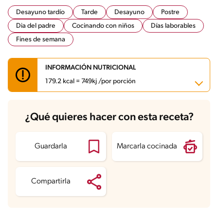
Desayuno tardío
Tarde
Desayuno
Postre
Dia del padre
Cocinando con niños
Días laborables
Fines de semana
INFORMACIÓN NUTRICIONAL
179.2 kcal = 749kj /por porción
Carbohidratos
16.2 g
¿Qué quieres hacer con esta receta?
Energía
179.2 kcal
Grasas
7.7 g
Fibra
1 g
Proteína
5.8 g
Guardarla
Marcarla cocinada
Grasas saturadas
2.4 g
Sodio
66.2 mg
Azúcares
12.6 g
Compartirla