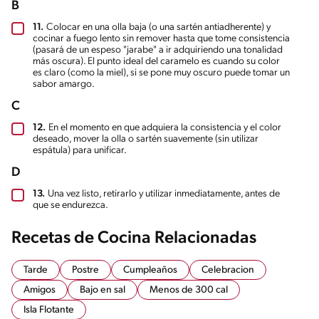
B
11.
Colocar en una olla baja (o una sartén antiadherente) y
cocinar a fuego lento sin remover hasta que tome consistencia
(pasará de un espeso "jarabe" a ir adquiriendo una tonalidad
más oscura). El punto ideal del caramelo es cuando su color
es claro (como la miel), si se pone muy oscuro puede tomar un
sabor amargo.
C
12.
En el momento en que adquiera la consistencia y el color
deseado, mover la olla o sartén suavemente (sin utilizar
espátula) para unificar.
D
13.
Una vez listo, retirarlo y utilizar inmediatamente, antes de
que se endurezca.
Recetas de Cocina Relacionadas
Tarde
Postre
Cumpleaños
Celebracion
Amigos
Bajo en sal
Menos de 300 cal
Isla Flotante