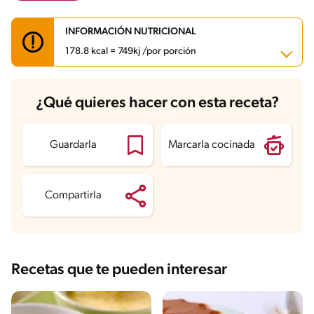
INFORMACIÓN NUTRICIONAL
178.8 kcal = 749kj /por porción
Carbohidratos
12 g
¿Qué quieres hacer con esta receta?
Energía
178.8 kcal
Grasas
2.2 g
Fibra
0 g
Proteína
4.1 g
Guardarla
Marcarla cocinada
Grasas saturadas
1 g
Sodio
50.1 mg
Azúcares
35.3 g
Compartirla
Recetas que te pueden interesar