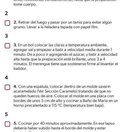
tome cuerpo.
2
2.
Retirar del fuego y pasar por un tamiz para evitar algún
grumo. Llevar a la heladera tapada con papel film.
3
3.
En un bol colocar las claras a temperatura ambiente,
agregar sal y empezar a batir a velocidad media durante 1
minuto. De a poco ir agregando el azúcar, y batir a velocidad
alta hasta que la preparación esté brillante, unos 3 a 4
minutos. El merengue tiene que sostenerse firme al levantar el
batidor.
4
4.
Con una espátula, colocar dentro de un molde savarín
acaramelado (Ver Sección Caramelo) tratando de que no
queden huecos de aire. Colocar el molde en una placa con
bordes de unos 5 cm de alto y cocinar a Baño de Maria en un
horno precalentado a 115 ºC (temperatura bien baja).
5
5.
Cocinar por 40 minutos aproximadamente. En ese lapso
debería haber subido hasta el borde del molde y estar