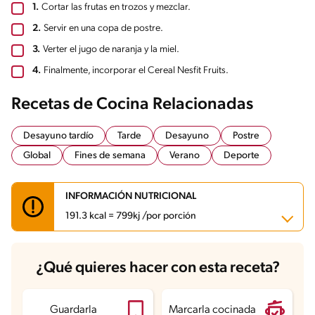
1.
Cortar las frutas en trozos y mezclar.
2.
Servir en una copa de postre.
3.
Verter el jugo de naranja y la miel.
4.
Finalmente, incorporar el Cereal Nesfit Fruits.
Recetas de Cocina Relacionadas
Desayuno tardío
Tarde
Desayuno
Postre
Global
Fines de semana
Verano
Deporte
INFORMACIÓN NUTRICIONAL
191.3 kcal = 799kj /por porción
Carbohidratos
47.4 g
¿Qué quieres hacer con esta receta?
Energía
191.3 kcal
Grasas
0.4 g
Fibra
6.8 g
Proteína
2.5 g
Guardarla
Marcarla cocinada