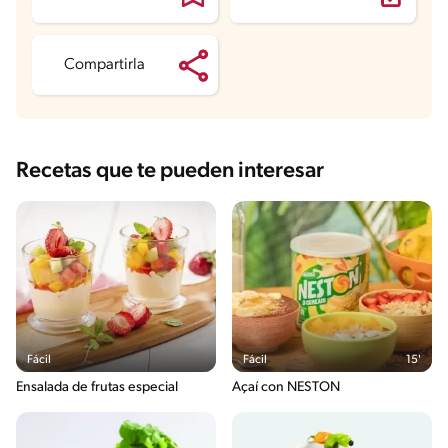
Grasas saturadas
0.1 g
Sodio
25.6 mg
Azúcares
33.6 g
Compartirla
Recetas que te pueden interesar
Fácil
Fácil
15'
Ensalada de frutas especial
Açaí con NESTON