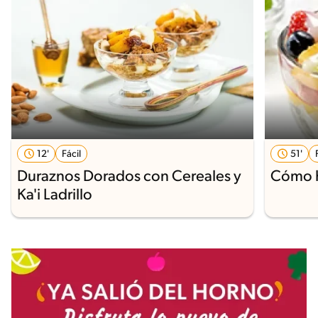
12'
Fácil
51'
Duraznos Dorados con Cereales y
Cómo h
Ka'i Ladrillo