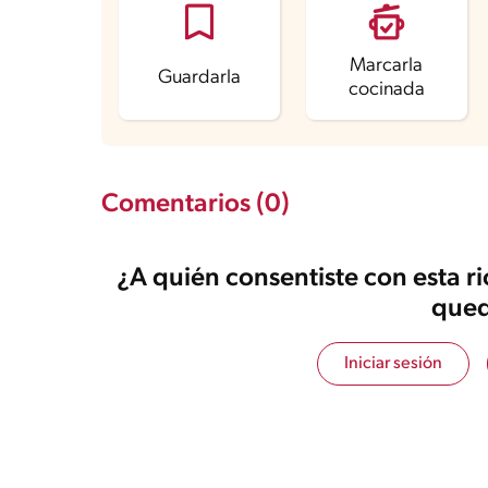
Grasas saturadas
5 g
Sodio
378.8 mg
Marcarla
Guardarla
cocinada
Comentarios (0)
¿A quién consentiste con esta r
qued
Iniciar sesión