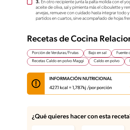
3.
En otro recipiente junta la palta molida con el 
aceite de oliva, sal y pimienta más el ciboulette y r
arvejas, remueve con cuidado hasta integrar todo 
partidos en cuartos, sirve acompañado de hojas fres
Recetas de Cocina Relaci
Porción de Verduras/Frutas
Bajo en sal
Fuente 
Recetas Caldo en polvo Maggi
Caldo en polvo
INFORMACIÓN NUTRICIONAL
427.1 kcal = 1,787kj /por porción
Carbohidratos
45.1 g
Energía
427.1 kcal
¿Qué quieres hacer con esta receta
Grasas
20.4 g
Fibra
9.8 g
Proteína
17.5 g