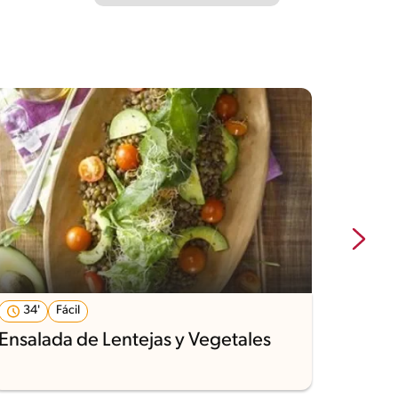
34'
Fácil
35'
Ensalada de Lentejas y Vegetales
Ensal
Salsa