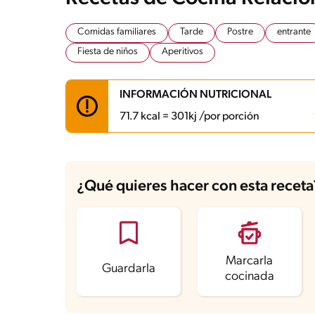
Comidas familiares
Tarde
Postre
entrante
Fiesta de niños
Aperitivos
INFORMACIÓN NUTRICIONAL
71.7 kcal = 301kj /por porción
Carbohidratos
9.6 g
Energía
71.7 kcal
¿Qué quieres hacer con esta receta
Grasas
3.2 g
Fibra
0.4 g
Grasas saturadas
1.9 g
Sodio
71.9 mg
Azúcares
3.4 g
Marcarla
Guardarla
cocinada