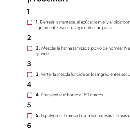
1
1.
Derretir la manteca, el azúcar, la miel y el bicar
ligeramente espeso. Dejar enfriar un poco.
2
2.
Mezclar la harina tamizada, polvo de hornear, Ne
grande.
3
3.
Verter la mezcla fundida en los ingredientes sec
4
4.
Precalentar el horno a 180 grados.
5
5.
Espolvorear la mesada con harina, estirar la masa
6