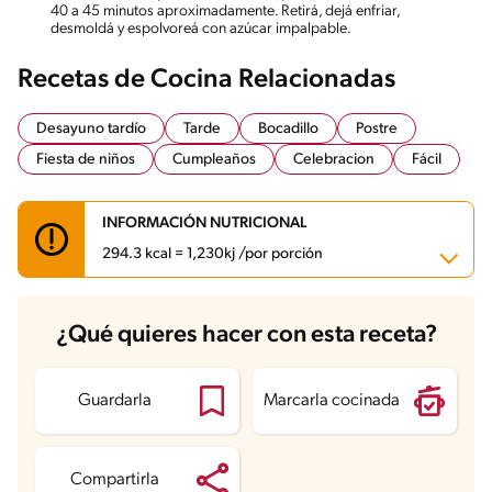
40 a 45 minutos aproximadamente. Retirá, dejá enfriar,
desmoldá y espolvoreá con azúcar impalpable.
Recetas de Cocina Relacionadas
Desayuno tardío
Tarde
Bocadillo
Postre
Fiesta de niños
Cumpleaños
Celebracion
Fácil
INFORMACIÓN NUTRICIONAL
294.3 kcal = 1,230kj /por porción
Carbohidratos
14.2 g
¿Qué quieres hacer con esta receta?
Energía
294.3 kcal
Grasas
17.3 g
Fibra
0.4 g
Proteína
5.3 g
Guardarla
Marcarla cocinada
Grasas saturadas
10.2 g
Sodio
23.9 mg
Azúcares
18.3 g
Compartirla