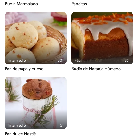
Budín Marmolado
Pancitos
Intermedio
30'
Fácil
85'
Pan de papa y queso
Budín de Naranja Húmedo
Intermedio
5'
Pan dulce Nestlé