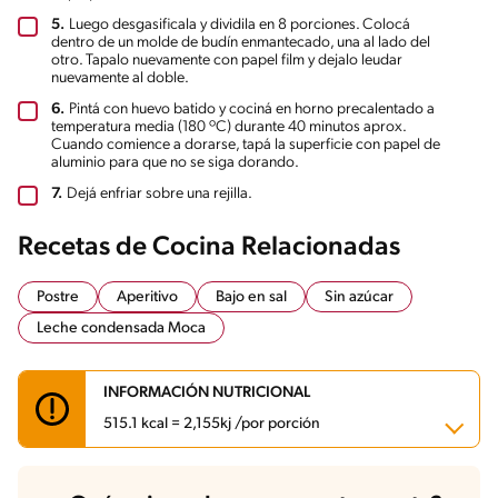
5.
Luego desgasificala y dividila en 8 porciones. Colocá
dentro de un molde de budín enmantecado, una al lado del
otro. Tapalo nuevamente con papel film y dejalo leudar
nuevamente al doble.
6.
Pintá con huevo batido y cociná en horno precalentado a
temperatura media (180 ºC) durante 40 minutos aprox.
Cuando comience a dorarse, tapá la superficie con papel de
aluminio para que no se siga dorando.
7.
Dejá enfriar sobre una rejilla.
Recetas de Cocina Relacionadas
Postre
Aperitivo
Bajo en sal
Sin azúcar
Leche condensada Moca
INFORMACIÓN NUTRICIONAL
515.1 kcal = 2,155kj /por porción
Carbohidratos
57 g