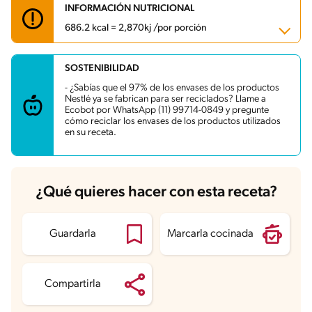
INFORMACIÓN NUTRICIONAL
686.2 kcal = 2,870kj /por porción
SOSTENIBILIDAD
Carbohidratos
81.8 g
Energía
686.2 kcal
- ¿Sabías que el 97% de los envases de los productos
Grasas
40.1 g
Nestlé ya se fabrican para ser reciclados? Llame a
Fibra
8.7 g
Ecobot por WhatsApp (11) 99714-0849 y pregunte
Proteína
5.9 g
cómo reciclar los envases de los productos utilizados
Grasas saturadas
33.1 g
en su receta.
Sodio
459.9 mg
Azúcares
71.1 g
¿Qué quieres hacer con esta receta?
Guardarla
Marcarla cocinada
Compartirla