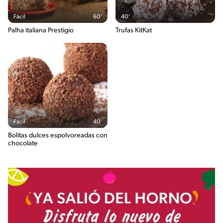
Fácil
60'
40'
Palha italiana Prestigio
Trufas KitKat
Fácil
40'
Bolitas dulces espolvoreadas con
chocolate