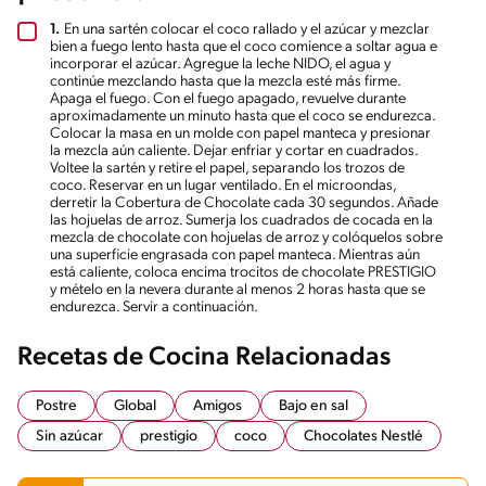
1.
En una sartén colocar el coco rallado y el azúcar y mezclar
bien a fuego lento hasta que el coco comience a soltar agua e
incorporar el azúcar. Agregue la leche NIDO, el agua y
continúe mezclando hasta que la mezcla esté más firme.
Apaga el fuego. Con el fuego apagado, revuelve durante
aproximadamente un minuto hasta que el coco se endurezca.
Colocar la masa en un molde con papel manteca y presionar
la mezcla aún caliente. Dejar enfriar y cortar en cuadrados.
Voltee la sartén y retire el papel, separando los trozos de
coco. Reservar en un lugar ventilado. En el microondas,
derretir la Cobertura de Chocolate cada 30 segundos. Añade
las hojuelas de arroz. Sumerja los cuadrados de cocada en la
mezcla de chocolate con hojuelas de arroz y colóquelos sobre
una superficie engrasada con papel manteca. Mientras aún
está caliente, coloca encima trocitos de chocolate PRESTIGIO
y mételo en la nevera durante al menos 2 horas hasta que se
endurezca. Servir a continuación.
Recetas de Cocina Relacionadas
Postre
Global
Amigos
Bajo en sal
Sin azúcar
prestigio
coco
Chocolates Nestlé