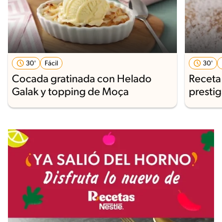
30'
Fácil
30'
Cocada gratinada con Helado
Receta 
Galak y topping de Moça
presti