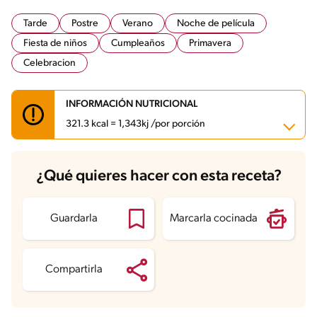
Tarde
Postre
Verano
Noche de película
Fiesta de niños
Cumpleaños
Primavera
Celebracion
INFORMACIÓN NUTRICIONAL
321.3 kcal = 1,343kj /por porción
Carbohidratos
59.1 g
¿Qué quieres hacer con esta receta?
Energía
321.3 kcal
Grasas
6.7 g
Fibra
1 g
Proteína
6.8 g
Guardarla
Marcarla cocinada
Grasas saturadas
2.8 g
Sodio
230.7 mg
Azúcares
47.1 g
Compartirla