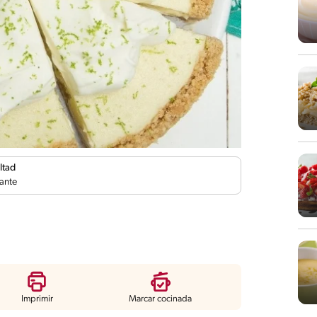
ltad
ante
Imprimir
Marcar cocinada