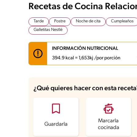
Recetas de Cocina Relaci
Tarde
Postre
Noche de cita
Cumpleaños
Galletitas Nestlé
INFORMACIÓN NUTRICIONAL
394.9 kcal = 1,653kj /por porción
Carbohidratos
47.8 g
Energía
394.9 kcal
¿Qué quieres hacer con esta receta
Grasas
7.8 g
Fibra
1.7 g
Proteína
6.8 g
Grasas saturadas
3.8 g
Sodio
126.7 mg
Azúcares
36.8 g
Marcarla
Guardarla
cocinada