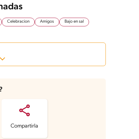
onadas
Celebracion
Amigos
Bajo en sal
?
Compartirla