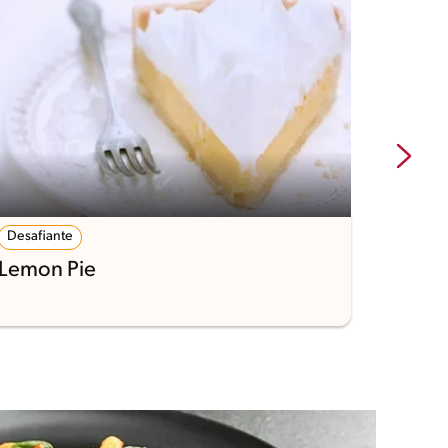
Desafiante
131'
Lemon Pie
Chee