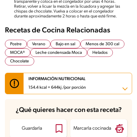
transparente y coloca en el congelador por unas 4 horas.
Retirar, volver a licuar la mezcla en la licuadora y agregar las
chispas de chocolate. Vuelva a colocar en el congelador
durante aproximadamente 2 horas o hasta que esté firme.
Recetas de Cocina Relacionadas
Postre
Verano
Bajo en sal
Menos de 300 cal
MOCA®
Leche condensada Moca
Helados
Chocolate
INFORMACIÓN NUTRICIONAL
154.4 kcal = 644kj /por porción
Carbohidratos
17.3 g
¿Qué quieres hacer con esta receta?
Energía
154.4 kcal
Grasas
8 g
Fibra
1.4 g
Proteína
2.6 g
Guardarla
Marcarla cocinada
Grasas saturadas
4.8 g
Sodio
29.6 mg