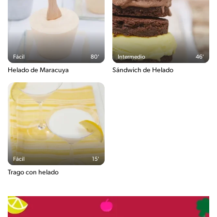
Fácil
80'
Intermedio
46'
Helado de Maracuya
Sándwich de Helado
Fácil
15'
Trago con helado