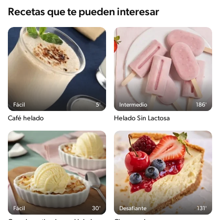
Recetas que te pueden interesar
Fácil
5'
Intermedio
186'
Café helado
Helado Sin Lactosa
Fácil
30'
Desafiante
131'