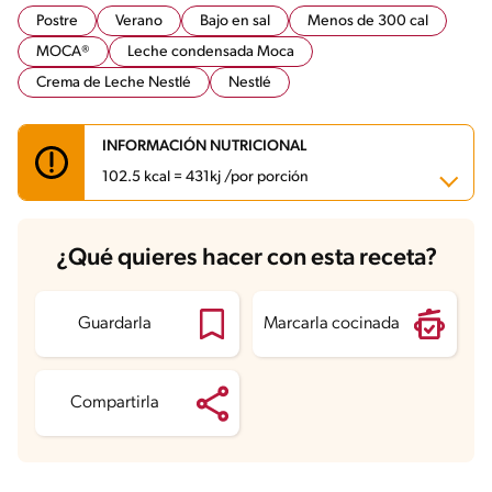
Postre
Verano
Bajo en sal
Menos de 300 cal
MOCA®
Leche condensada Moca
Crema de Leche Nestlé
Nestlé
INFORMACIÓN NUTRICIONAL
102.5 kcal = 431kj /por porción
Carbohidratos
7.3 g
¿Qué quieres hacer con esta receta?
Energía
102.5 kcal
Grasas
7.1 g
Fibra
0.8 g
Proteína
1 g
Guardarla
Marcarla cocinada
Grasas saturadas
3.9 g
Sodio
35.2 mg
Azúcares
5.8 g
Compartirla