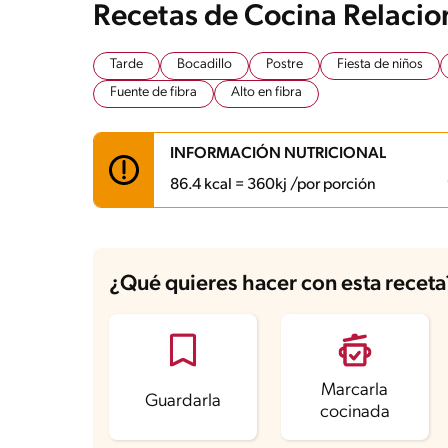
Recetas de Cocina Relaci
Tarde
Bocadillo
Postre
Fiesta de niños
Fuente de fibra
Alto en fibra
INFORMACIÓN NUTRICIONAL
86.4 kcal = 360kj /por porción
Carbohidratos
4.8 g
Energía
86.4 kcal
¿Qué quieres hacer con esta receta
Grasas
9 g
Fibra
1.8 g
Proteína
1.8 g
Grasas saturadas
8.1 g
Sodio
7.9 mg
Azúcares
1.8 g
Marcarla
Guardarla
cocinada