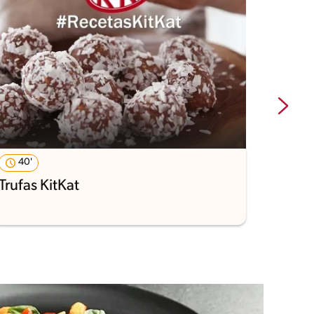
40'
80'
Trufas KitKat
Energ