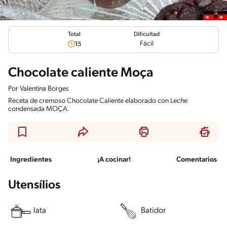
Total
Dificultad
Fácil
15
Chocolate caliente Moça
Por
Valentina Borges
Receta de cremoso Chocolate Caliente elaborado con Leche
condensada MOÇA.
Ingredientes
¡A cocinar!
Comentarios
Utensílios
lata
Batidor