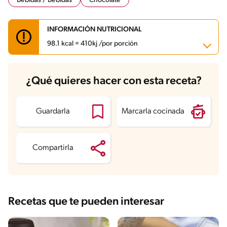
Bebidas / Bebidas
Chocolate
INFORMACIÓN NUTRICIONAL
98.1 kcal = 410kj /por porción
Carbohidratos
15.4 g
¿Qué quieres hacer con esta receta?
Energía
98.1 kcal
Grasas
2.5 g
Fibra
1.3 g
Proteína
2.6 g
Guardarla
Marcarla cocinada
Grasas saturadas
1.4 g
Sodio
29 mg
Azúcares
13 g
Compartirla
Recetas que te pueden interesar