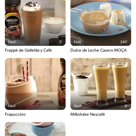
Fácil
5'
Fácil
240'
Frappé de Galletita y Café
Dulce de Leche Casero MOÇA
Fácil
Fácil
6'
Frapuccino
Milkshake Nescafé