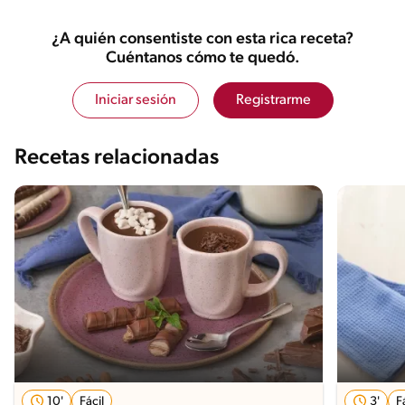
¿A quién consentiste con esta rica receta?
Cuéntanos cómo te quedó.
Iniciar sesión
Registrarme
Recetas relacionadas
10'
Fácil
3'
F