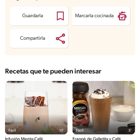
Grasas
9.9 g
Proteína
4.5 g
Grasas saturadas
4.7 g
Guardarla
Marcarla cocinada
Sodio
61.6 mg
Azúcares
15.7 g
Compartirla
Recetas que te pueden interesar
Fácil
15'
Fácil
5'
Infusión Menta-Café
Frappé de Galletita y Café