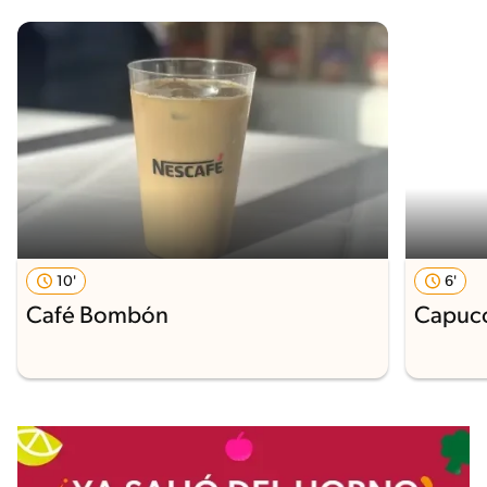
10'
6'
Café Bombón
Capucc