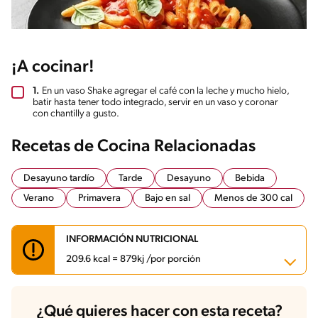
¡A cocinar!
1.
En un vaso Shake agregar el café con la leche y mucho hielo,
batir hasta tener todo integrado, servir en un vaso y coronar
con chantilly a gusto.
Recetas de Cocina Relacionadas
Desayuno tardío
Tarde
Desayuno
Bebida
Verano
Primavera
Bajo en sal
Menos de 300 cal
INFORMACIÓN NUTRICIONAL
209.6 kcal = 879kj /por porción
Carbohidratos
19.2 g
¿Qué quieres hacer con esta receta?
Energía
209.6 kcal