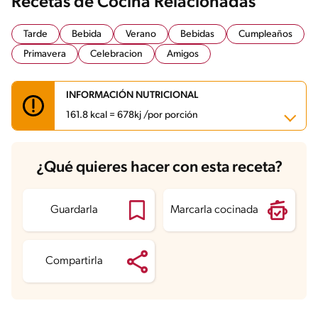
Recetas de Cocina Relacionadas
Tarde
Bebida
Verano
Bebidas
Cumpleaños
Primavera
Celebracion
Amigos
INFORMACIÓN NUTRICIONAL
161.8 kcal = 678kj /por porción
Carbohidratos
27.3 g
¿Qué quieres hacer con esta receta?
Energía
161.8 kcal
Grasas
3.9 g
Fibra
1.4 g
Proteína
3.5 g
Guardarla
Marcarla cocinada
Grasas saturadas
2.8 g
Sodio
95.7 mg
Azúcares
23.2 g
Compartirla