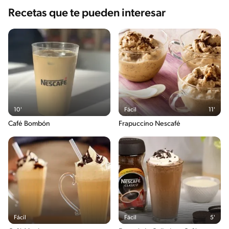
Recetas que te pueden interesar
10'
Fácil
11'
Café Bombón
Frapuccino Nescafé
Fácil
Fácil
5'