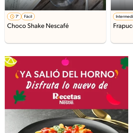
7'
Fácil
Intermed
Choco Shake Nescafé
Frapuc