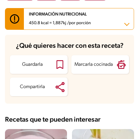
INFORMACIÓN NUTRICIONAL
450.8 kcal = 1,887kj /por porción
Carbohidratos
97.1 g
¿Qué quieres hacer con esta receta?
Energía
450.8 kcal
Grasas
4.3 g
Fibra
3 g
Proteína
9.1 g
Guardarla
Marcarla cocinada
Grasas saturadas
2.5 g
Sodio
113.5 mg
Azúcares
85.4 g
Compartirla
Recetas que te pueden interesar