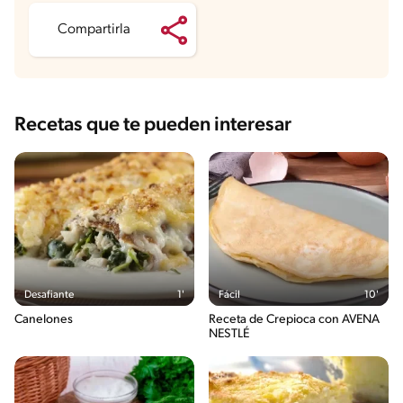
Azúcares
1.4 g
Compartirla
Recetas que te pueden interesar
Desafiante
1'
Fácil
10'
Canelones
Receta de Crepioca con AVENA
NESTLÉ