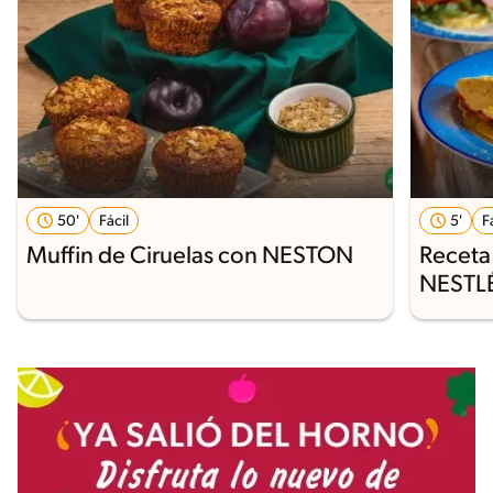
50'
Fácil
5'
F
Muffin de Ciruelas con NESTON
Receta
NESTL