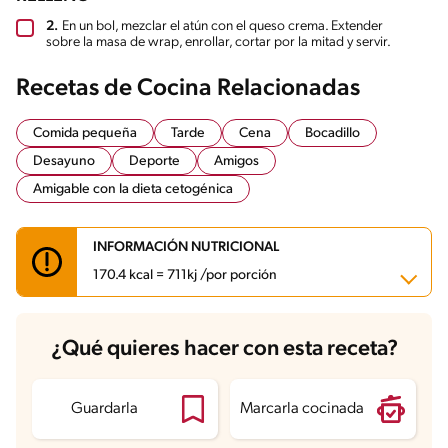
2.
En un bol, mezclar el atún con el queso crema. Extender
sobre la masa de wrap, enrollar, cortar por la mitad y servir.
Recetas de Cocina Relacionadas
Comida pequeña
Tarde
Cena
Bocadillo
Desayuno
Deporte
Amigos
Amigable con la dieta cetogénica
INFORMACIÓN NUTRICIONAL
170.4 kcal = 711kj /por porción
Carbohidratos
3.1 g
¿Qué quieres hacer con esta receta?
Energía
170.4 kcal
Grasas
9 g
Fibra
0.2 g
Proteína
18.1 g
Guardarla
Marcarla cocinada
Grasas saturadas
2.9 g
Sodio
367.8 mg