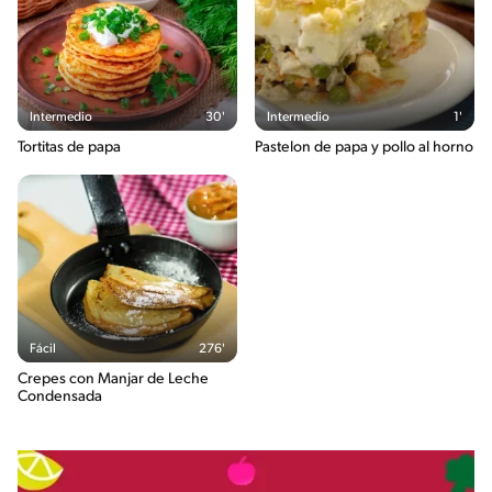
Intermedio
30'
Intermedio
1'
Tortitas de papa
Pastelon de papa y pollo al horno
Fácil
276'
Crepes con Manjar de Leche
Condensada