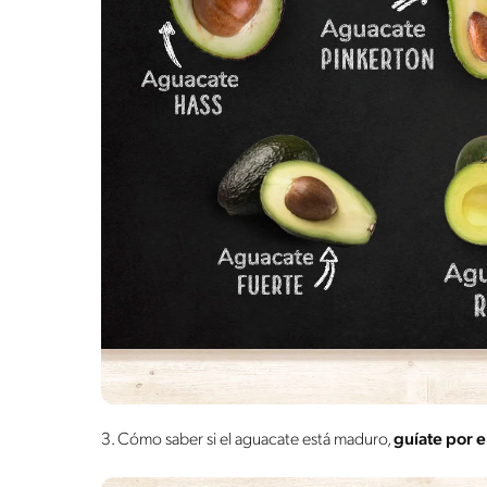
3. Cómo saber si el aguacate está maduro,
guíate por e